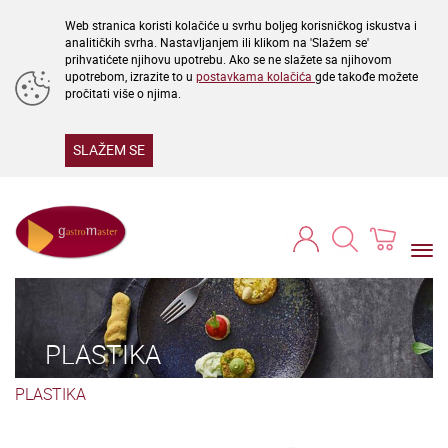
Web stranica koristi kolačiće u svrhu boljeg korisničkog iskustva i
analitičkih svrha. Nastavljanjem ili klikom na 'Slažem se'
prihvatićete njihovu upotrebu. Ako se ne slažete sa njihovom
upotrebom, izrazite to u
postavkama kolačića
gde takođe možete
pročitati više o njima.
SLAŽEM SE
Togg
navi
PLASTIKA
PLASTIKA