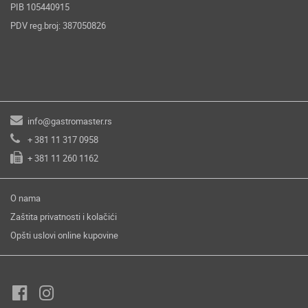
PIB 105440915
PDV reg.broj: 387050826
info@gastromaster.rs
+ 381 11 317 0958
+ 381 11 260 1162
O nama
Zaštita privatnosti i kolačići
Opšti uslovi online kupovine