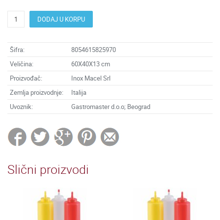
DODAJ U KORPU
Šifra:
8054615825970
Veličina:
60X40X13 cm
Proizvođač:
Inox Macel Srl
Zemlja proizvodnje:
Italija
Uvoznik:
Gastromaster d.o.o; Beograd
Slični proizvodi