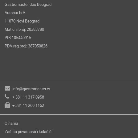
Gastromaster doo Beograd
Autoput br.5
11070 Novi Beograd
Matični broj: 20383780
PIB 105440915
PDV reg.broj: 387050826
info@gastromaster.rs
+ 381 11 317 0958
+ 381 11 260 1162
O nama
Zaštita privatnosti i kolačići