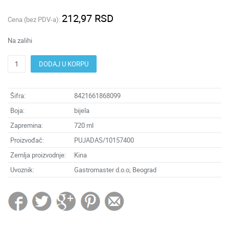
212,97 RSD
Cena (bez PDV-a):
Na zalihi
DODAJ U KORPU
Šifra:
8421661868099
Boja:
bijela
Zapremina:
720 ml
Proizvođač:
PUJADAS/10157400
Zemlja proizvodnje:
Kina
Uvoznik:
Gastromaster d.o.o; Beograd