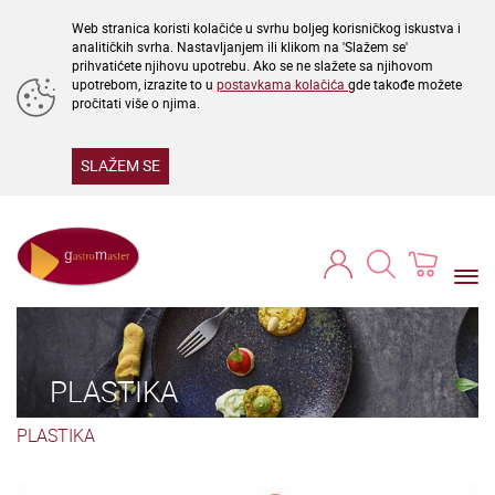
Web stranica koristi kolačiće u svrhu boljeg korisničkog iskustva i
analitičkih svrha. Nastavljanjem ili klikom na 'Slažem se'
prihvatićete njihovu upotrebu. Ako se ne slažete sa njihovom
upotrebom, izrazite to u
postavkama kolačića
gde takođe možete
pročitati više o njima.
SLAŽEM SE
Togg
navi
PLASTIKA
PLASTIKA