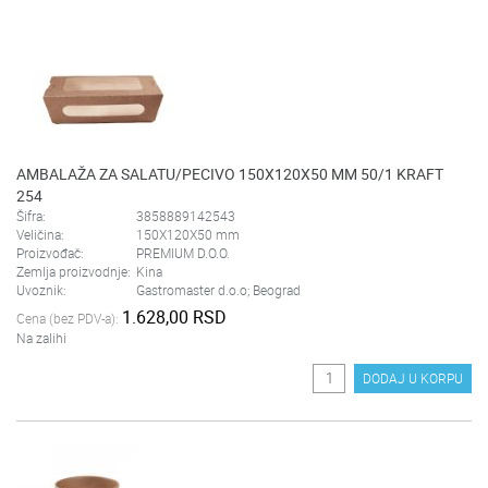
AMBALAŽA ZA SALATU/PECIVO 150X120X50 MM 50/1 KRAFT
254
Šifra:
3858889142543
Veličina:
150X120X50 mm
Proizvođač:
PREMIUM D.O.O.
Zemlja proizvodnje:
Kina
Uvoznik:
Gastromaster d.o.o; Beograd
1.628,00 RSD
Cena (bez PDV-a):
Na zalihi
DODAJ U KORPU