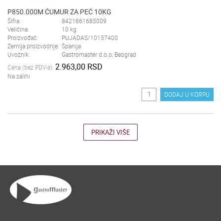
P850.000M ĆUMUR ZA PEĆ 10KG
Šifra:
8421661685009
Veličina:
10 kg
Proizvođač:
PUJADAS/10157400
Zemlja proizvodnje:
Španija
Uvoznik:
Gastromaster d.o.o; Beograd
2.963,00 RSD
Cena (bez PDV-a):
Na zalihi
DODAJ U KORPU
PRIKAŽI VIŠE