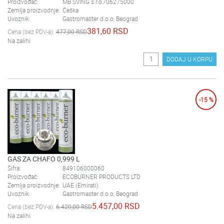
Proizvođač:
MB SVING s.r.o./06275000
Zemlja proizvodnje:
Češka
Uvoznik:
Gastromaster d.o.o; Beograd
381,60 RSD
Cena (bez PDV-a):
477,00 RSD
Na zalihi
DODAJ U KORPU
-15 %
GAS ZA CHAFO 0,999 L
Šifra:
849106000060
Proizvođač:
ECOBURNER PRODUCTS LTD
Zemlja proizvodnje:
UAE (Emirati)
Uvoznik:
Gastromaster d.o.o; Beograd
5.457,00 RSD
Cena (bez PDV-a):
6.420,00 RSD
Na zalihi