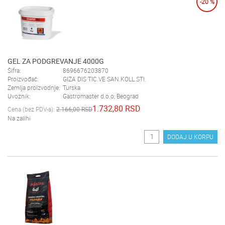
-20 %
GEL ZA PODGREVANJE 4000G
Šifra:
8696676203870
Proizvođač:
GIZA DIS TIC.VE SAN.KOLL.STI.
Zemlja proizvodnje:
Turska
Uvoznik:
Gastromaster d.o.o; Beograd
1.732,80 RSD
Cena (bez PDV-a):
2.166,00 RSD
Na zalihi
DODAJ U KORPU