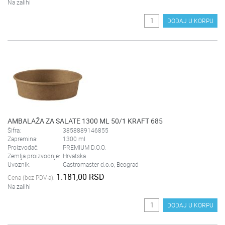
Na zalihi
DODAJ U KORPU
AMBALAŽA ZA SALATE 1300 ML 50/1 KRAFT 685
Šifra:
3858889146855
Zapremina:
1300 ml
Proizvođač:
PREMIUM D.O.O.
Zemlja proizvodnje:
Hrvatska
Uvoznik:
Gastromaster d.o.o; Beograd
1.181,00 RSD
Cena (bez PDV-a):
Na zalihi
DODAJ U KORPU