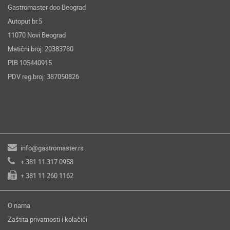
Gastromaster doo Beograd
Autoput br.5
11070 Novi Beograd
Matični broj: 20383780
PIB 105440915
PDV reg.broj: 387050826
info@gastromaster.rs
+ 381 11 317 0958
+ 381 11 260 1162
O nama
Zaštita privatnosti i kolačići