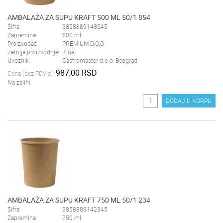
AMBALAŽA ZA SUPU KRAFT 500 ML 50/1 854
Šifra:
3858889148545
Zapremina:
500 ml
Proizvođač:
PREMIUM D.O.O.
Zemlja proizvodnje:
Kina
Uvoznik:
Gastromaster d.o.o; Beograd
987,00 RSD
Cena (bez PDV-a):
Na zalihi
DODAJ U KORPU
AMBALAŽA ZA SUPU KRAFT 750 ML 50/1 234
Šifra:
3858889142345
Zapremina:
750 ml