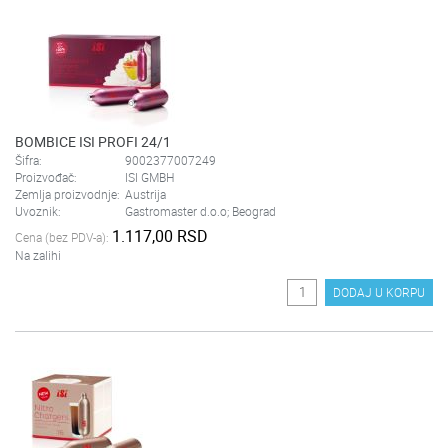
BOMBICE ISI PROFI 24/1
Šifra:
9002377007249
Proizvođač:
ISI GMBH
Zemlja proizvodnje:
Austrija
Uvoznik:
Gastromaster d.o.o; Beograd
1.117,00 RSD
Cena (bez PDV-a):
Na zalihi
DODAJ U KORPU