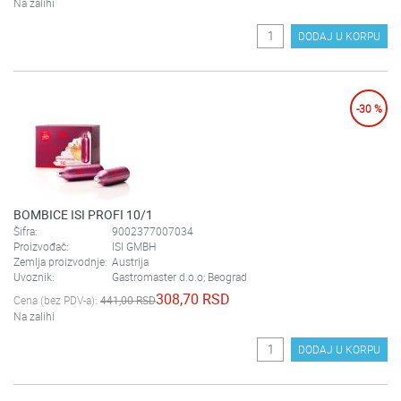
Na zalihi
DODAJ U KORPU
-30 %
BOMBICE ISI PROFI 10/1
Šifra:
9002377007034
Proizvođač:
ISI GMBH
Zemlja proizvodnje:
Austrija
Uvoznik:
Gastromaster d.o.o; Beograd
308,70 RSD
Cena (bez PDV-a):
441,00 RSD
Na zalihi
DODAJ U KORPU