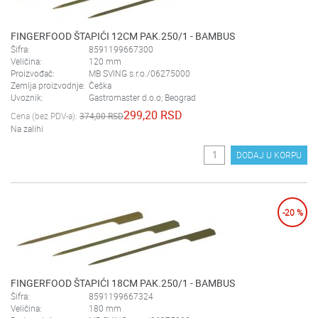
FINGERFOOD ŠTAPIĆI 12CM PAK.250/1 - BAMBUS
Šifra:
8591199667300
Veličina:
120 mm
Proizvođač:
MB SVING s.r.o./06275000
Zemlja proizvodnje:
Češka
Uvoznik:
Gastromaster d.o.o; Beograd
299,20 RSD
Cena (bez PDV-a):
374,00 RSD
Na zalihi
DODAJ U KORPU
-20 %
FINGERFOOD ŠTAPIĆI 18CM PAK.250/1 - BAMBUS
Šifra:
8591199667324
Veličina:
180 mm