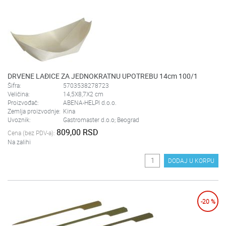
DRVENE LAĐICE ZA JEDNOKRATNU UPOTREBU 14cm 100/1
Šifra:
5703538278723
Veličina:
14,5X8,7X2 cm
Proizvođač:
ABENA-HELPI d.o.o.
Zemlja proizvodnje:
Kina
Uvoznik:
Gastromaster d.o.o; Beograd
809,00 RSD
Cena (bez PDV-a):
Na zalihi
DODAJ U KORPU
-20 %