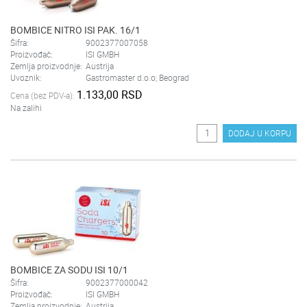
BOMBICE NITRO ISI PAK. 16/1
Šifra:
9002377007058
Proizvođač:
ISI GMBH
Zemlja proizvodnje:
Austrija
Uvoznik:
Gastromaster d.o.o; Beograd
1.133,00 RSD
Cena (bez PDV-a):
Na zalihi
DODAJ U KORPU
BOMBICE ZA SODU ISI 10/1
Šifra:
9002377000042
Proizvođač:
ISI GMBH
Zemlja proizvodnje:
Austrija