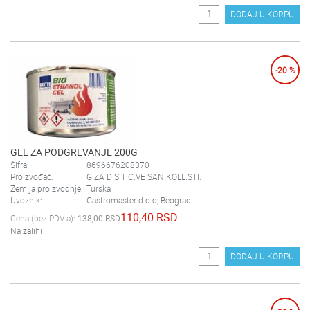
DODAJ U KORPU
-20 %
GEL ZA PODGREVANJE 200G
Šifra:
8696676208370
Proizvođač:
GIZA DIS TIC.VE SAN.KOLL.STI.
Zemlja proizvodnje:
Turska
Uvoznik:
Gastromaster d.o.o; Beograd
110,40 RSD
Cena (bez PDV-a):
138,00 RSD
Na zalihi
DODAJ U KORPU