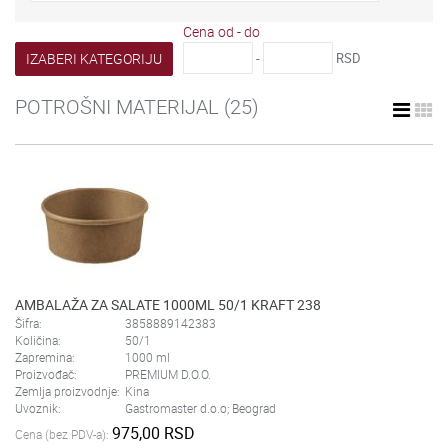
Cena od - do
IZABERI KATEGORIJU
-
RSD
POTROŠNI MATERIJAL
(25)
AMBALAŽA ZA SALATE 1000ML 50/1 KRAFT 238
Šifra:
3858889142383
Količina:
50/1
Zapremina:
1000 ml
Proizvođač:
PREMIUM D.O.O.
Zemlja proizvodnje:
Kina
Uvoznik:
Gastromaster d.o.o; Beograd
975,00 RSD
Cena (bez PDV-a):