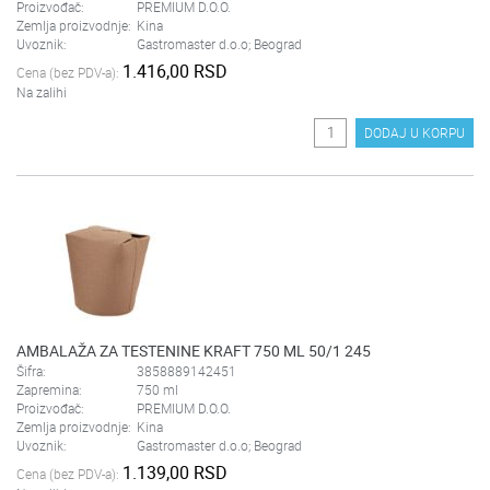
Proizvođač:
PREMIUM D.O.O.
Zemlja proizvodnje:
Kina
Uvoznik:
Gastromaster d.o.o; Beograd
1.416,00 RSD
Cena (bez PDV-a):
Na zalihi
DODAJ U KORPU
AMBALAŽA ZA TESTENINE KRAFT 750 ML 50/1 245
Šifra:
3858889142451
Zapremina:
750 ml
Proizvođač:
PREMIUM D.O.O.
Zemlja proizvodnje:
Kina
Uvoznik:
Gastromaster d.o.o; Beograd
1.139,00 RSD
Cena (bez PDV-a):