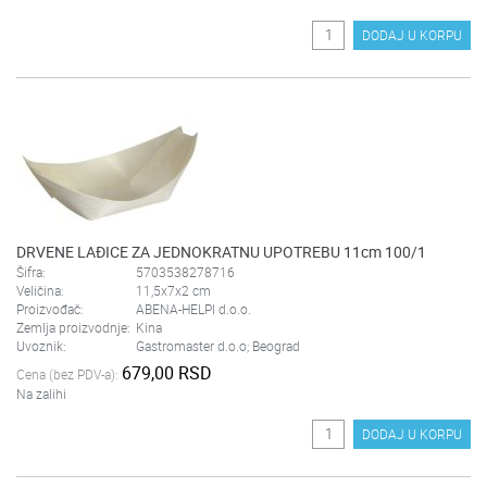
DODAJ U KORPU
DRVENE LAĐICE ZA JEDNOKRATNU UPOTREBU 11cm 100/1
Šifra:
5703538278716
Veličina:
11,5x7x2 cm
Proizvođač:
ABENA-HELPI d.o.o.
Zemlja proizvodnje:
Kina
Uvoznik:
Gastromaster d.o.o; Beograd
679,00 RSD
Cena (bez PDV-a):
Na zalihi
DODAJ U KORPU