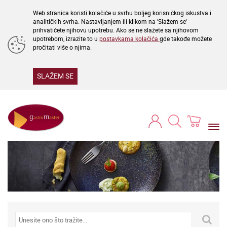
Web stranica koristi kolačiće u svrhu boljeg korisničkog iskustva i
analitičkih svrha. Nastavljanjem ili klikom na 'Slažem se'
prihvatićete njihovu upotrebu. Ako se ne slažete sa njihovom
upotrebom, izrazite to u
postavkama kolačića
gde takođe možete
pročitati više o njima.
SLAŽEM SE
Togg
navi