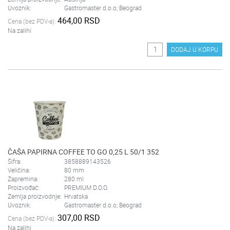
Uvoznik:
Gastromaster d.o.o; Beograd
464,00 RSD
Cena (bez PDV-a):
Na zalihi
DODAJ U KORPU
ČAŠA PAPIRNA COFFEE TO GO 0,25 L 50/1 352
Šifra:
3858889143526
Veličina:
80 mm
Zapremina:
280 ml
Proizvođač:
PREMIUM D.O.O.
Zemlja proizvodnje:
Hrvatska
Uvoznik:
Gastromaster d.o.o; Beograd
307,00 RSD
Cena (bez PDV-a):
Na zalihi