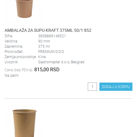
AMBALAŽA ZA SUPU KRAFT 375ML 50/1 852
Šifra:
3858889148521
Veličina:
90 mm
Zapremina:
375 ml
Proizvođač:
PREMIUM D.O.O.
Zemlja proizvodnje:
Kina
Uvoznik:
Gastromaster d.o.o; Beograd
815,00 RSD
Cena (bez PDV-a):
Na zalihi
DODAJ U KORPU