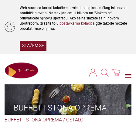
Web stranica koristi kolačiće u svrhu boljeg korisničkog iskustva i
analitičkih svrha. Nastavljanjem ili klikom na 'Slažem se'
prihvatićete njihovu upotrebu. Ako se ne slažete sa njihovom
upotrebom, izrazite to u
postavkama kolačića
gde takođe možete
pročitati više o njima.
SLAŽEM SE
Togg
navi
BUFFET I STONA OPREMA
BUFFET I STONA OPREMA
/
OSTALO