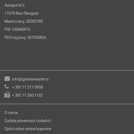
Autoput br.5
11070 Novi Beograd
Matični broj: 20383780
PIB 105440915
PDV reg.broj: 387050826
info@gastromaster.rs
+ 381 11 317 0958
+ 381 11 260 1162
O nama
Zaštita privatnosti i kolačići
Opšti uslovi online kupovine