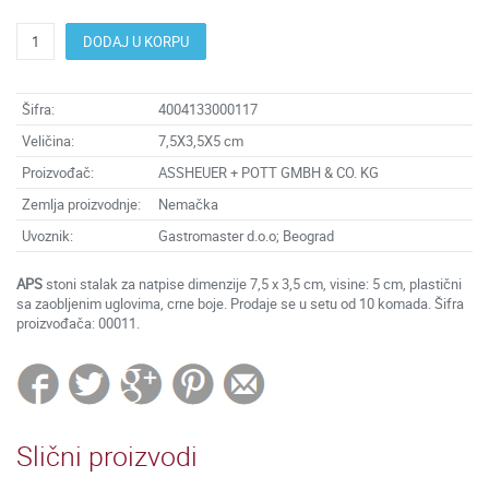
DODAJ U KORPU
Šifra:
4004133000117
Veličina:
7,5X3,5X5 cm
Proizvođač:
ASSHEUER + POTT GMBH & CO. KG
Zemlja proizvodnje:
Nemačka
Uvoznik:
Gastromaster d.o.o; Beograd
APS
stoni stalak za natpise dimenzije 7,5 x 3,5 cm, visine: 5 cm, plastični
sa zaobljenim uglovima, crne boje. Prodaje se u setu od 10 komada. Šifra
proizvođača: 00011.
Slični proizvodi