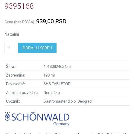
9395168
939,00 RSD
Cena (bez PDV-a):
Na zalihi
DODAJ U KORPU
Šifra:
4018082463435
Zapremina:
190 ml
Proizvođač:
BHS TABLETOP
Zemlja proizvodnje:
Nemačka
Uvoznik:
Gastromaster d.o.o; Beograd