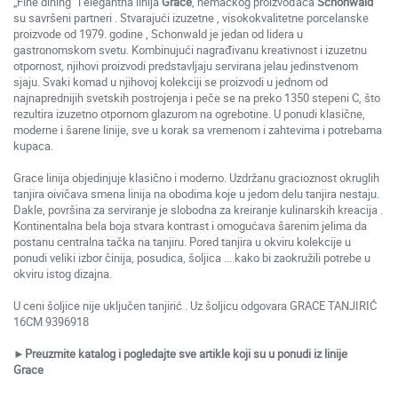
„Fine dining“ i elegantna linija
Grace
, nemačkog proizvođača
Schonwald
su savršeni partneri . Stvarajući izuzetne , visokokvalitetne porcelanske
proizvode od 1979. godine , Schonwald je jedan od lidera u
gastronomskom svetu. Kombinujući nagrađivanu kreativnost i izuzetnu
otpornost, njihovi proizvodi predstavljaju servirana jelau jedinstvenom
sjaju. Svaki komad u njihovoj kolekciji se proizvodi u jednom od
najnaprednijih svetskih postrojenja i peče se na preko 1350 stepeni C, što
rezultira izuzetno otpornom glazurom na ogrebotine. U ponudi klasične,
moderne i šarene linije, sve u korak sa vremenom i zahtevima i potrebama
kupaca.
Grace linija objedinjuje klasično i moderno. Uzdržanu gracioznost okruglih
tanjira oivičava smena linija na obodima koje u jedom delu tanjira nestaju.
Dakle, površina za serviranje je slobodna za kreiranje kulinarskih kreacija .
Kontinentalna bela boja stvara kontrast i omogućava šarenim jelima da
postanu centralna tačka na tanjiru. Pored tanjira u okviru kolekcije u
ponudi veliki izbor činija, posudica, šoljica ... kako bi zaokružili potrebe u
okviru istog dizajna.
U ceni šoljice nije uključen tanjirić . Uz šoljicu odgovara GRACE TANJIRIĆ
16CM 9396918
►Preuzmite katalog i pogledajte sve artikle koji su u ponudi iz linije
Grace