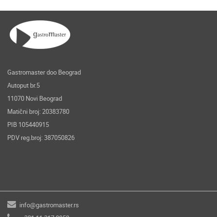
Gastromaster doo Beograd
Autoput br.5
11070 Novi Beograd
Matični broj: 20383780
PIB 105440915
PDV reg.broj: 387050826
info@gastromaster.rs