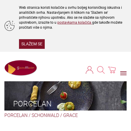
Web stranica koristi kolačiće u svrhu boljeg korisničkog iskustva i
analitičkih svrha. Nastavljanjem ili klikom na 'Slažem se'
prihvatićete njihovu upotrebu. Ako se ne slažete sa njihovom
upotrebom, izrazite to u
postavkama kolačića
gde takođe možete
pročitati više o njima.
SLAŽEM SE
Togg
navi
PORCELAN
PORCELAN
/
SCHONWALD
/
GRACE