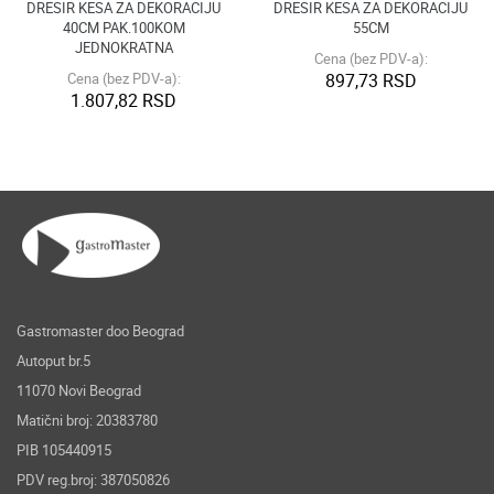
DRESIR KESA ZA DEKORACIJU
DRESIR KESA ZA DEKORACIJU
40CM PAK.100KOM
55CM
JEDNOKRATNA
Cena (bez PDV-a):
Cena (bez PDV-a):
897,73 RSD
1.807,82 RSD
Gastromaster doo Beograd
Autoput br.5
11070 Novi Beograd
Matični broj: 20383780
PIB 105440915
PDV reg.broj: 387050826