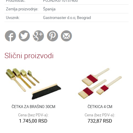
Proizvođač:
PUJADAS/10157400
Zemlja proizvodnje:
Španija
Uvoznik:
Gastromaster d.o.o; Beograd
Slični proizvodi
ČETKA ZA BRAŠNO 30CM
ČETKICA 4 CM
Cena (bez PDV-a):
Cena (bez PDV-a):
1.745,00 RSD
732,87 RSD