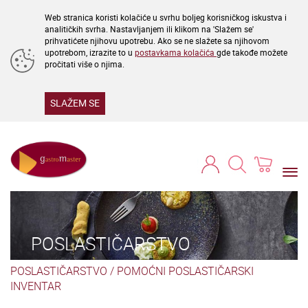
Web stranica koristi kolačiće u svrhu boljeg korisničkog iskustva i
analitičkih svrha. Nastavljanjem ili klikom na 'Slažem se'
prihvatićete njihovu upotrebu. Ako se ne slažete sa njihovom
upotrebom, izrazite to u
postavkama kolačića
gde takođe možete
pročitati više o njima.
SLAŽEM SE
Togg
navi
POSLASTIČARSTVO
POSLASTIČARSTVO
/
POMOĆNI POSLASTIČARSKI
INVENTAR