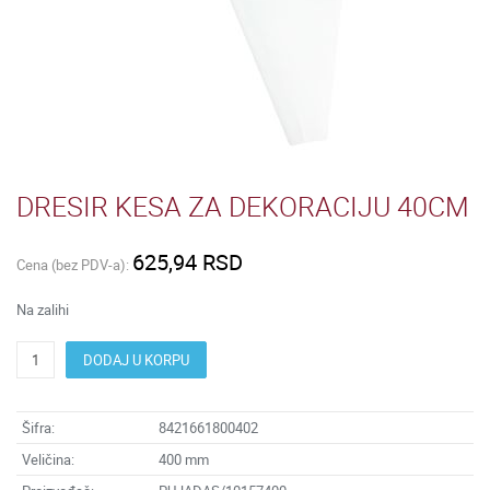
DRESIR KESA ZA DEKORACIJU 40CM
625,94 RSD
Cena (bez PDV-a):
Na zalihi
DODAJ U KORPU
Šifra:
8421661800402
Veličina:
400 mm