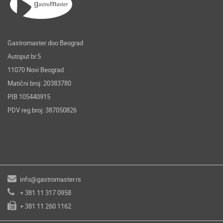
Gastromaster doo Beograd
Autoput br.5
11070 Novi Beograd
Matični broj: 20383780
PIB 105440915
PDV reg.broj: 387050826
info@gastromaster.rs
+ 381 11 317 0958
+ 381 11 260 1162