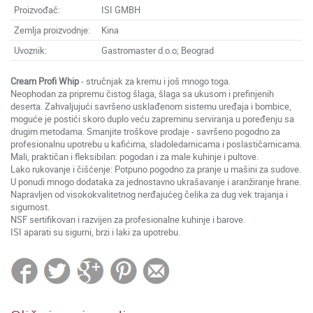
Proizvođač:
ISI GMBH
Zemlja proizvodnje:
Kina
Uvoznik:
Gastromaster d.o.o; Beograd
Cream Profi Whip
- stručnjak za kremu i još mnogo toga.
Neophodan za pripremu čistog šlaga, šlaga sa ukusom i prefinjenih
deserta. Zahvaljujući savršeno usklađenom sistemu uređaja i bombice,
moguće je postići skoro duplo veću zapreminu serviranja u poređenju sa
drugim metodama. Smanjite troškove prodaje - savršeno pogodno za
profesionalnu upotrebu u kafićima, sladoledarnicama i poslastičarnicama.
Mali, praktičan i fleksibilan: pogodan i za male kuhinje i pultove.
Lako rukovanje i čišćenje: Potpuno pogodno za pranje u mašini za sudove.
U ponudi mnogo dodataka za jednostavno ukrašavanje i aranžiranje hrane.
Napravljen od visokokvalitetnog nerđajućeg čelika za dug vek trajanja i
sigurnost.
NSF sertifikovan i razvijen za profesionalne kuhinje i barove.
ISI aparati su sigurni, brzi i laki za upotrebu.