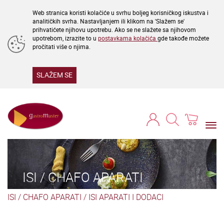
Web stranica koristi kolačiće u svrhu boljeg korisničkog iskustva i
analitičkih svrha. Nastavljanjem ili klikom na 'Slažem se'
prihvatićete njihovu upotrebu. Ako se ne slažete sa njihovom
upotrebom, izrazite to u
postavkama kolačića
gde takođe možete
pročitati više o njima.
SLAŽEM SE
Togg
navi
ISI / CHAFO APARATI
ISI / CHAFO APARATI
/
ISI APARATI I DODACI