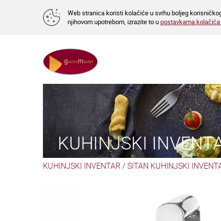
Web stranica koristi kolačiće u svrhu boljeg korisničkog
njihovom upotrebom, izrazite to u
postavkama kolačić
KUHINJSKI INVENT
KUHINJSKI INVENTAR
/
SITAN KUHINJSKI INVENT