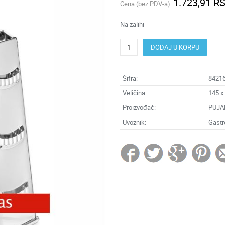
1.723,91 R
Cena (bez PDV-a):
Na zalihi
DODAJ U KORPU
Šifra:
8421
Veličina:
145 x
Proizvođač:
PUJA
Uvoznik:
Gastr