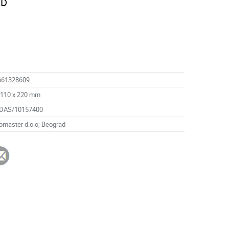
SD
661328609
 110 x 220 mm
DAS/10157400
omaster d.o.o; Beograd