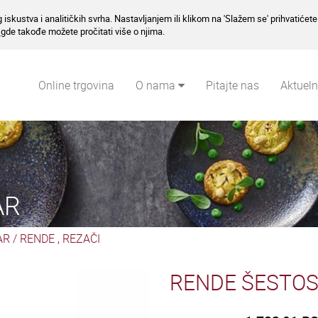
 iskustva i analitičkih svrha. Nastavljanjem ili klikom na 'Slažem se' prihvatićet
a
gde takođe možete pročitati više o njima.
Online trgovina
O nama
Pitajte nas
Aktuel
AR
AR
/
RENDE , REZAČI
RENDE ŠESTOS