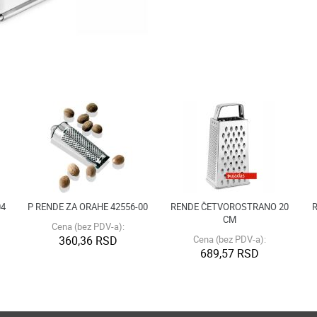
04
P RENDE ZA ORAHE 42556-00
RENDE ČETVOROSTRANO 20
CM
Cena (bez PDV-a):
360,36 RSD
Cena (bez PDV-a):
689,57 RSD