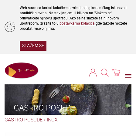
Web stranica koristi kolačiće u svrhu boljeg korisničkog iskustva i
analitičkih svrha. Nastavljanjem ili klikom na 'Slažem se'
prihvatićete njihovu upotrebu. Ako se ne slažete sa njihovom
upotrebom, izrazite to u
postavkama kolačića
gde takođe možete
pročitati više o njima.
SLAŽEM SE
Togg
navi
GASTRO POSUDE
GASTRO POSUDE
/
INOX