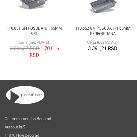
110.651 GN POSUDA 1/1 65MM
110.652 GN POSUDA 1/1 65MM
8,3L
PERFORIRANA
Cena (bez PDV-a):
Cena (bez PDV-a):
2.001,37 RSD
1.701,16
3.391,21 RSD
RSD
Gastromaster doo Beograd
Autoput br.5
11070 Novi Beograd