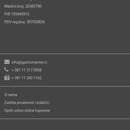
Matični broj: 20383780
PIB 105440915
PDV reg.broj: 387050826
info@gastromaster.rs
+ 381 11 317 0958
+ 381 11 260 1162
O nama
Zaštita privatnosti i kolačići
Opšti uslovi online kupovine