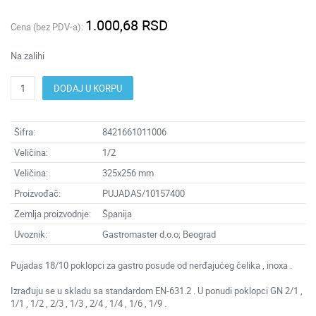
1.000,68 RSD
Cena (bez PDV-a):
Na zalihi
DODAJ U KORPU
Šifra:
8421661011006
Veličina:
1/2
Veličina:
325x256 mm
Proizvođač:
PUJADAS/10157400
Zemlja proizvodnje:
Španija
Uvoznik:
Gastromaster d.o.o; Beograd
Pujadas 18/10 poklopci za gastro posude od nerđajućeg čelika , inoxa .
Izrađuju se u skladu sa standardom EN-631.2 . U ponudi poklopci GN 2/1 ,
1/1 , 1/2 , 2/3 , 1/3 , 2/4 , 1/4 , 1/6 , 1/9 .