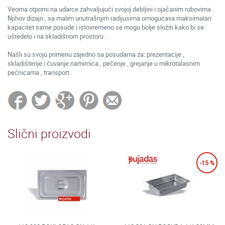
Veoma otporni na udarce zahvaljujući svojoj debljini i ojačanim rubovima .
Njihov dizajn , sa malim unutrašnjim radijusima omogućava maksimalan
kapacitet same posude i istovremeno se mogu bolje složiti kako bi se
uštedelo i na skladišnom prostoru .
Našli su svoju primenu zajedno sa posudama za: prezentacije ,
skladištenje i čuvanje namirnica , pečenje , grejanje u mikrotalasnim
pećnicama , transport .
Slični proizvodi
-15 %