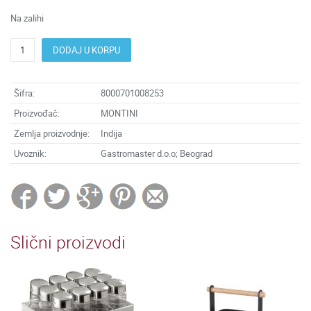
Na zalihi
DODAJ U KORPU
Šifra:
8000701008253
Proizvođač:
MONTINI
Zemlja proizvodnje:
Indija
Uvoznik:
Gastromaster d.o.o; Beograd
Slični proizvodi