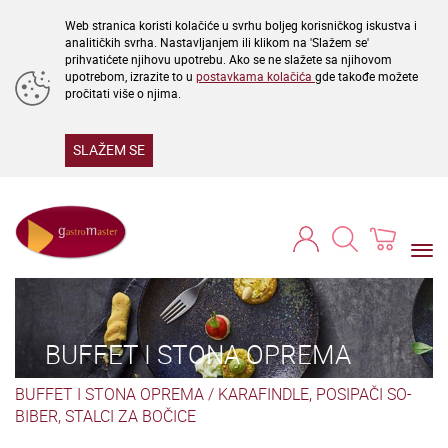
Web stranica koristi kolačiće u svrhu boljeg korisničkog iskustva i
analitičkih svrha. Nastavljanjem ili klikom na 'Slažem se'
prihvatićete njihovu upotrebu. Ako se ne slažete sa njihovom
upotrebom, izrazite to u
postavkama kolačića
gde takođe možete
pročitati više o njima.
SLAŽEM SE
Togg
navi
BUFFET I STONA OPREMA
BUFFET I STONA OPREMA
/
KARAFINDLE, POSIPAČI SO-
BIBER, STALCI ZA BOČICE