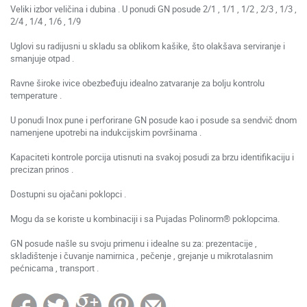
Veliki izbor veličina i dubina . U ponudi GN posude 2/1 , 1/1 , 1/2 , 2/3 , 1/3 ,
2/4 , 1/4 , 1/6 , 1/9
Uglovi su radijusni u skladu sa oblikom kašike, što olakšava serviranje i
smanjuje otpad .
Ravne široke ivice obezbeđuju idealno zatvaranje za bolju kontrolu
temperature .
U ponudi Inox pune i perforirane GN posude kao i posude sa sendvič dnom
namenjene upotrebi na indukcijskim površinama .
Kapaciteti kontrole porcija utisnuti na svakoj posudi za brzu identifikaciju i
precizan prinos .
Dostupni su ojačani poklopci .
Mogu da se koriste u kombinaciji i sa Pujadas Polinorm® poklopcima.
GN posude našle su svoju primenu i idealne su za: prezentacije ,
skladištenje i čuvanje namirnica , pečenje , grejanje u mikrotalasnim
pećnicama , transport .