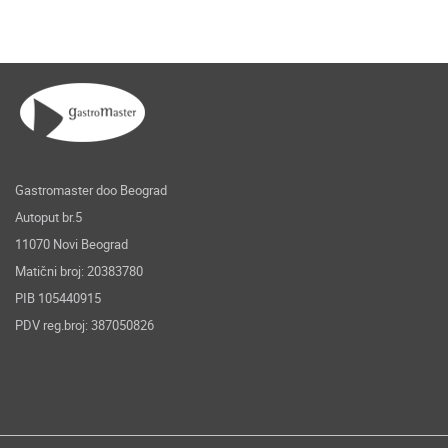
Gastromaster doo Beograd
Autoput br.5
11070 Novi Beograd
Matični broj: 20383780
PIB 105440915
PDV reg.broj: 387050826