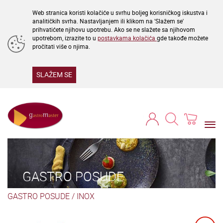
Web stranica koristi kolačiće u svrhu boljeg korisničkog iskustva i
analitičkih svrha. Nastavljanjem ili klikom na 'Slažem se'
prihvatićete njihovu upotrebu. Ako se ne slažete sa njihovom
upotrebom, izrazite to u
postavkama kolačića
gde takođe možete
pročitati više o njima.
SLAŽEM SE
Togg
navi
GASTRO POSUDE
GASTRO POSUDE
/
INOX