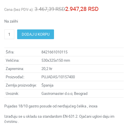
2.947,28 RSD
3.467,39 RSD
Cena (bez PDV-a):
Na zalihi
DODAJ U KORPU
Šifra:
8421661010115
Veličina:
530x325x150 mm
Zapremina:
20,2 ltr
Proizvođač:
PUJADAS/10157400
Zemlja proizvodnje:
Španija
Uvoznik:
Gastromaster d.o.o; Beograd
Pujadas 18/10 gastro posude od nerđajućeg čelika , inoxa
Izrađuju se u skladu sa standardom EN-631.2. Ojačani uglovi daju im
čvrstinu .