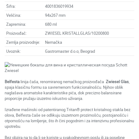
Šifra:
4001836019934
Veličina:
94x267 mm
Zapremina:
680 ml
Proizvođač:
ZWIESEL KRISTALLGLAS/10200800
Zemlja proizvodnje:
Nemačka
Uvoznik:
Gastromaster d.o.o; Beograd
Belfesta
linija čaša, renomiranog nemačkog proizvođača
Zwiesel Glas
,
spaja klasičnu formu sa savremenom funkcionalnošću. Njihov oblik
naglašava aromatske karakteristike pića, dok precizno balansirane
proporcije pružaju izuzetno iskustvo uživanja.
Izrađene mašinski od patentiranog Tritan® protect kristalnog stakla bez
olova, Belfesta čaše se odlikuju izuzetnom prozirnošću, postojanošću i
otpornošću na lomljenje, što ih čini pogodnim i za intenzivnu profesionalnu
upotrebu.
Bez obzira na to da li se koriste u svakodnevnom poslu ili za posebne