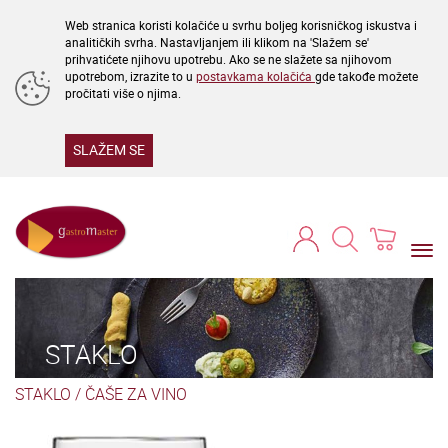
Web stranica koristi kolačiće u svrhu boljeg korisničkog iskustva i
analitičkih svrha. Nastavljanjem ili klikom na 'Slažem se'
prihvatićete njihovu upotrebu. Ako se ne slažete sa njihovom
upotrebom, izrazite to u
postavkama kolačića
gde takođe možete
pročitati više o njima.
SLAŽEM SE
Togg
navi
STAKLO
STAKLO
/
ČAŠE ZA VINO